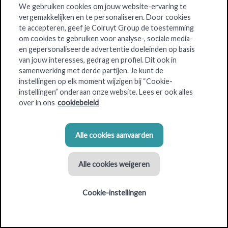
We gebruiken cookies om jouw website-ervaring te
vergemakkelijken en te personaliseren. Door cookies
Colruyt
is de
Laagste Prijzen-supermarkt
van Colruyt Group.
te accepteren, geef je Colruyt Group de toestemming
om cookies te gebruiken voor analyse-, sociale media-
Onze winkel richt zich vooral op gezinnen met kinderen die
en gepersonaliseerde advertentie doeleinden op basis
bewust met hun centen omgaan en hun boodschappen op een
van jouw interesses, gedrag en profiel. Dit ook in
rationele manier organiseren. Colruyt garandeert al meer dan
samenwerking met derde partijen. Je kunt de
40 jaar de laagste prijs voor elk product, op elk moment. De
instellingen op elk moment wijzigen bij “Cookie-
supermarkt staat ook bekend om zijn bekwame en
instellingen” onderaan onze website. Lees er ook alles
dienstbare medewerkers en om zijn efficiëntie en eenvoud.
over in ons
cookiebeleid
Je kunt vandaag ook online winkelen en je inkopen oppikken
in de talrijke Collect&Go-afhaalpunten.
Alle cookies aanvaarden
Alle cookies weigeren
Criteria voor de winkellocatie
Cookie-instellingen
2
2
Gebouwoppervlakte: 1000 m
- 3200 m
Parkeerplaatsen: 120 - 180