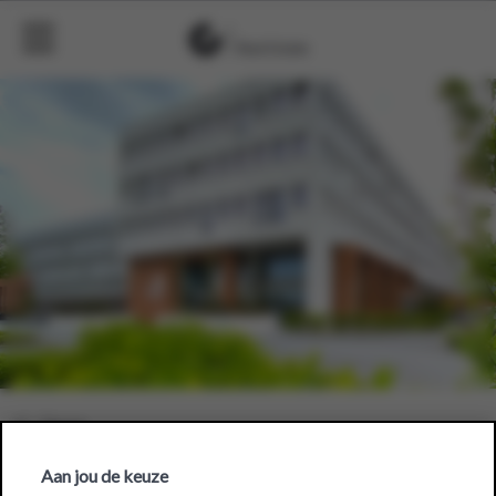
Aan jou de keuze
Colruyt Group Academy