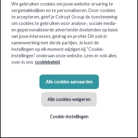
We gebruiken cookies om jouw website-ervaring te
vergemakkelijken en te personaliseren. Door cookies
Bijleren
in een ongedwongen sfeer?
Professionele en
te accepteren, geef je Colruyt Group de toestemming
persoonlijke ontwikkeling
?
om cookies te gebruiken voor analyse-, sociale media-
en gepersonaliseerde advertentie doeleinden op basis
In onze eigen
Colruyt Group Academy
kunnen onze
van jouw interesses, gedrag en profiel. Dit ook in
medewerkers
heel wat opleidingen volgen. Maar we gaan
samenwerking met derde partijen. Je kunt de
verder dan dat: ook onze
klanten
bieden we boeiende
instellingen op elk moment wijzigen bij “Cookie-
workshops aan over allerlei inspirerende thema’s.
instellingen” onderaan onze website. Lees er ook alles
over in ons
cookiebeleid
Alle cookies aanvaarden
Criteria voor de locatie
Gebouwoppervlakte: 900 m² - 1200 m²
Alle cookies weigeren
Parkeerplaatsen: 40 - 60
Cookie-instellingen