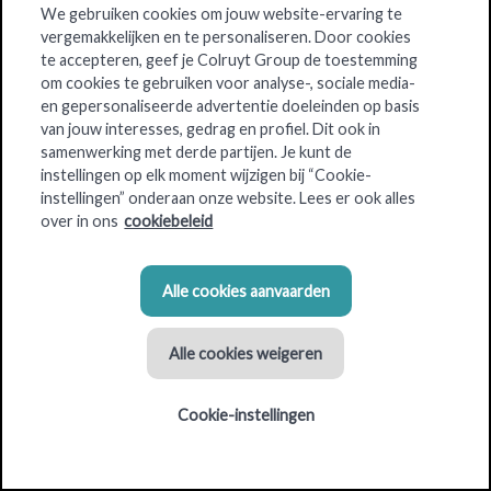
We gebruiken cookies om jouw website-ervaring te
vergemakkelijken en te personaliseren. Door cookies
CRU is een overdekte markt
voor mensen met een passie
te accepteren, geef je Colruyt Group de toestemming
voor voeding
. Voor hen die op zoek zijn naar
de pure smaak
om cookies te gebruiken voor analyse-, sociale media-
van het eenvoudige product
. De vakmannen van CRU willen
en gepersonaliseerde advertentie doeleinden op basis
gewone dingen buitengewoon goed doen en brengen
van jouw interesses, gedrag en profiel. Dit ook in
samenwerking met derde partijen. Je kunt de
authenticiteit op een hedendaagse manier.
instellingen op elk moment wijzigen bij “Cookie-
instellingen” onderaan onze website. Lees er ook alles
over in ons
cookiebeleid
Criteria voor de winkellocatie
Alle cookies aanvaarden
Gebouwoppervlakte: 800 m² - 1200 m²
Alle cookies weigeren
Cookie-instellingen