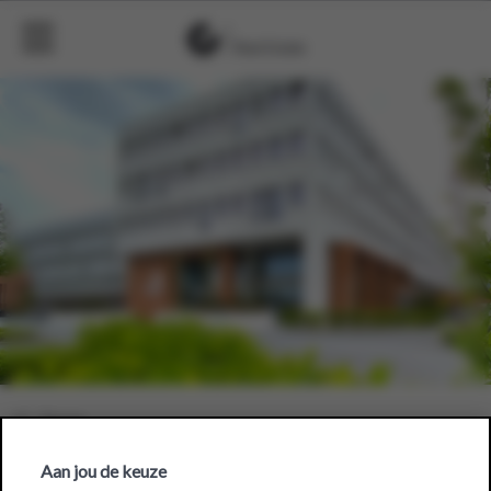
Aan jou de keuze
DATS 24 Haasrode faciliteert