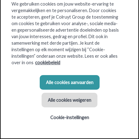
We gebruiken cookies om jouw website-ervaring te
groene mobiliteit
vergemakkelijken en te personaliseren. Door cookies
te accepteren, geef je Colruyt Group de toestemming
om cookies te gebruiken voor analyse-, sociale media-
De stad Leuven heeft
behoefte
aan
groene energie
voor
en gepersonaliseerde advertentie doeleinden op basis
voertuigen. Met de bouw van een tankstation dat
CNG
en
van jouw interesses, gedrag en profiel. Dit ook in
snellaadpalen
aanbiedt, faciliteert DATS 24 vernieuwende
samenwerking met derde partijen. Je kunt de
mobiliteit in de regio.
instellingen op elk moment wijzigen bij “Cookie-
instellingen” onderaan onze website. Lees er ook alles
De intercommunale Interleuven van haar kant verwelkomt de
over in ons
cookiebeleid
spitstechnologie
van DATS 24. In dit tankstation in Haasrode,
zet de energieleverancier zijn
pionierswerk
namelijk verder
met de installatie van een
Alle cookies aanvaarden
waterstofpomp
.
Steven Keustermans, expansieverantwoordelijke bij Colruyt
Alle cookies weigeren
Group, geeft inzicht in het project.
Cookie-instellingen
Invulling van lokale behoefte aan CNG en