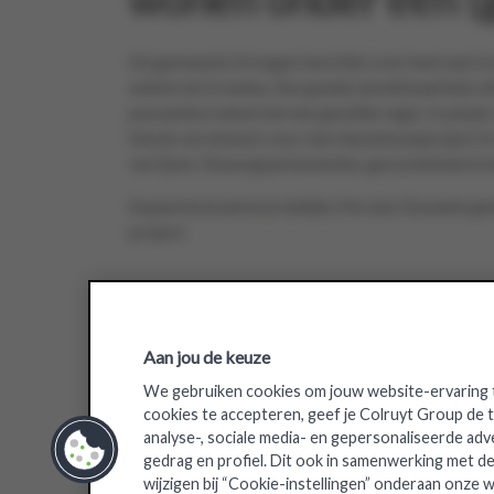
De gemeente Drongen beschikt over heel wat tro
winkel uit te baten. Een goede bereikbaarheid, 
passanten maken het een gewilde regio. In plaats
kiezen we bewust voor een nieuwbouwproject in 
verrijzen 3 huurappartementen, gecombineerd m
Expansieverantwoordelijke Nicolas Dewaele geeft 
project.
Aan jou de keuze
We gebruiken cookies om jouw website-ervaring t
cookies te accepteren, geef je Colruyt Group de
analyse-, sociale media- en gepersonaliseerde adv
gedrag en profiel. Dit ook in samenwerking met de
wijzigen bij “Cookie-instellingen” onderaan onze w