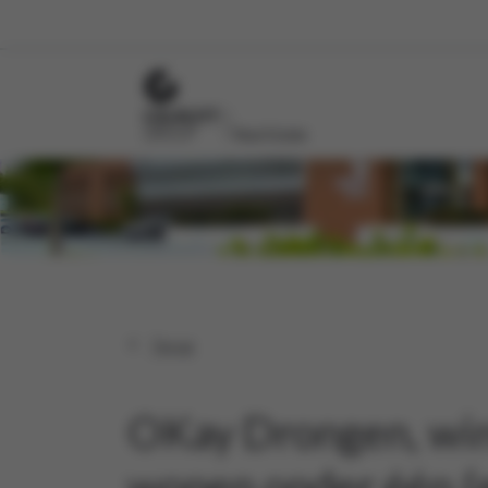
OKay Drongen, win
wonen onder één (