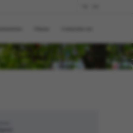
FR
EN
menwerken
Nieuws
Contacteer ons
beheer
igheid