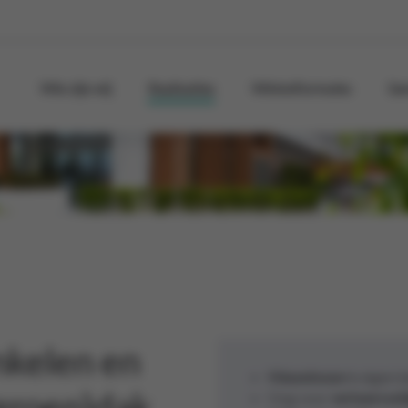
Wie zijn wij
Realisaties
Winkelformules
Sa
kelen en
Nieuwbouw
in eigen 
groen)dak
Oog voor
verkeersveil