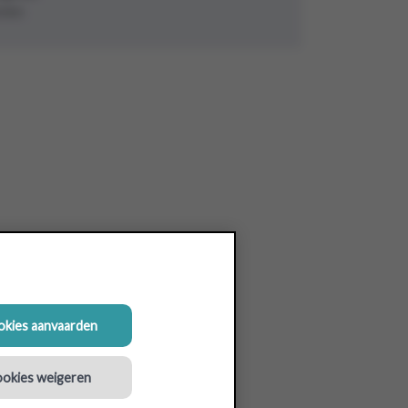
elen
ookies aanvaarden
ookies weigeren