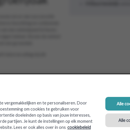
Milieuvriendelijk
wink
even om er een succesvolle
diverse bevolking en voldoende
 van een winkelpand te huren,
eigen beheer. Boven de winkel
et een groendak.
tekst en uitleg bij dit
e vergemakkelijken en te personaliseren. Door
Alle c
 toestemming om cookies te gebruiken voor
ertentie doeleinden op basis van jouw interesses,
Alle c
rde partijen. Je kunt de instellingen op elk moment
ebsite. Lees er ook alles over in ons
cookiebeleid