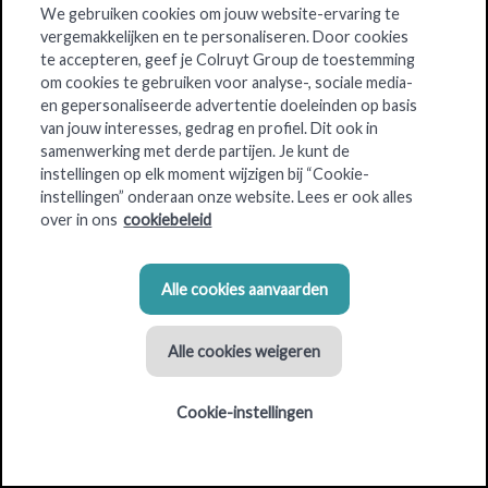
We gebruiken cookies om jouw website-ervaring te
vergemakkelijken en te personaliseren. Door cookies
Buurtsupermarkten maken de voorbije jaren een steile
te accepteren, geef je Colruyt Group de toestemming
opmars. Consumenten spenderen niet alleen meer tijd in de
om cookies te gebruiken voor analyse-, sociale media-
eigen regio, ze verkiezen ook steeds vaker makkelijk
en gepersonaliseerde advertentie doeleinden op basis
bereikbare winkels. OKay speelt daar handig op in door in
van jouw interesses, gedrag en profiel. Dit ook in
samenwerking met derde partijen. Je kunt de
augustus 2021 een nieuwe vestiging te openen in
instellingen op elk moment wijzigen bij “Cookie-
Waasmunster.
instellingen” onderaan onze website. Lees er ook alles
ste
Deze 140
over in ons
OKay is een opvallend groen project dat perfect
cookiebeleid
opgaat in de omgeving. In de oorspronkelijke plannen
voorzien we verkavelingen om een woon- en winkelfunctie te
Alle cookies aanvaarden
combineren op één terrein. Die verkavelingen maken al snel
plaats voor meer groenruimte en een extra groenbuffer, om
beter te passen in de omgeving.
Alle cookies weigeren
Expansieverantwoordelijke Nathalie Meganck weet precies
hoe dit project tot stand is gekomen.
Cookie-instellingen