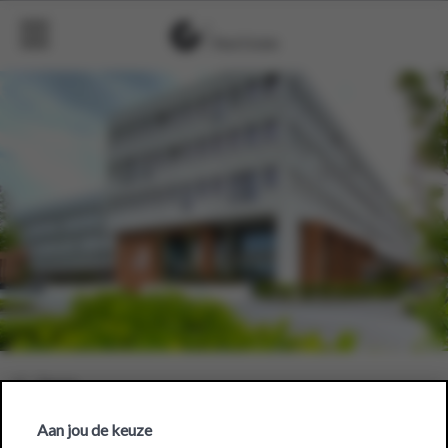
Aan jou de keuze
OKay Waasmunster