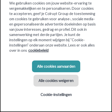
We gebruiken cookies om jouw website-ervaring te
vergemakkelijken en te personaliseren. Door cookies
Bio-Planet
is een unieke supermarkt met een aanbod van
te accepteren, geef je Colruyt Group de toestemming
6.000 producten voor al je boodschappen. Een greep uit de
om cookies te gebruiken voor analyse-, sociale media-
keuze: verse
biologische
groenten en fruit, vlees en veggie,
en gepersonaliseerde advertentie doeleinden op basis
brood en beleg,
ecologische
verzorgings- en
van jouw interesses, gedrag en profiel. Dit ook in
samenwerking met derde partijen. Je kunt de
schoonmaakproducten. Daarnaast is er een ruim assortiment
instellingen op elk moment wijzigen bij “Cookie-
voor mensen met
intoleranties
(bv. gluten, lactose).
instellingen” onderaan onze website. Lees er ook alles
Kortom: dé ideale winkel voor wie wil eten met smaak en
over in ons
cookiebeleid
tegelijk
duurzaam
wil winkelen.
Je kunt vandaag ook online winkelen en je inkopen oppikken
Alle cookies aanvaarden
in de talrijke Collect&Go-afhaalpunten.
Alle cookies weigeren
Cookie-instellingen
Criteria voor de winkellocatie
Gebouwoppervlakte: 800 m² - 1200 m²
Parkeerplaatsen: 45 - 52