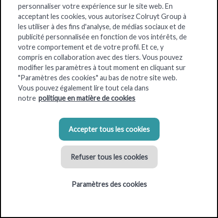
personnaliser votre expérience sur le site web. En
acceptant les cookies, vous autorisez Colruyt Group à
Bio-Planet
est un supermarché unique proposant 6 000
les utiliser à des fins d'analyse, de médias sociaux et de
produits pour répondre à l'ensemble des besoins du
publicité personnalisée en fonction de vos intérêts, de
consommateur : fruits et légumes frais
bio
, viande, produits
votre comportement et de votre profil. Et ce, y
végétariens, pain et garnitures, produits de nettoyage et de
compris en collaboration avec des tiers. Vous pouvez
modifier les paramètres à tout moment en cliquant sur
soin
écologiques
… Ainsi qu’un vaste assortiment pour les
"Paramètres des cookies" au bas de notre site web.
personnes souffrant d’
intolérances
(gluten, lactose…).
Vous pouvez également lire tout cela dans
Bref, c’est le magasin idéal pour ceux qui veulent consommer
notre
politique en matière de cookies
des produits savoureux tout en faisant des
courses durables
.
Actuellement, vous pouvez aussi faire vos courses en ligne et
Accepter tous les cookies
les retirer dans l'un des nombreux points d'enlèvement
Collect&Go.
Refuser tous les cookies
Paramètres des cookies
Critères pour l'emplacement des magasins
Superficie du bâtiment : 800 m² - 1200 m²