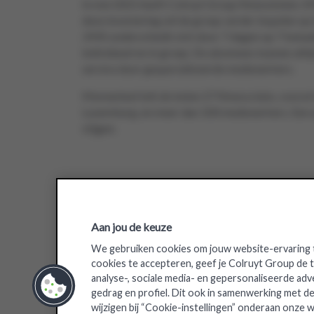
In mei 2021 heeft Colruyt Group fitnessketen J
deze investering wil de groep verder inspelen o
JIMS onderscheidt zich door 7 dagen op 7 betaal
individueel en in groep. De abonnees kunnen alt
service door gespecialiseerde medewerkers.
Momenteel telt de keten 27 fitnessclubs, vooral i
Luxemburg, en meer dan 100 medewerkers. Een aa
stijgen.
Aan jou de keuze
We gebruiken cookies om jouw website-ervaring t
cookies te accepteren, geef je Colruyt Group de
analyse-, sociale media- en gepersonaliseerde adv
gedrag en profiel. Dit ook in samenwerking met de
wijzigen bij “Cookie-instellingen” onderaan onze w