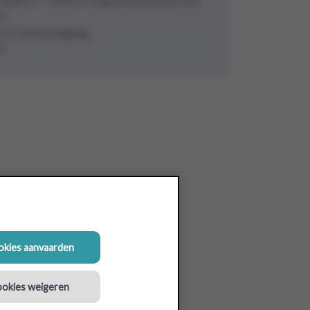
00 m² – 1500 m² (mag verspreid zijn over
n)
of centrale ligging
15
ookies aanvaarden
ookies weigeren