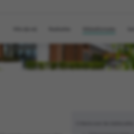
Wie zijn wij
Realisaties
Winkelformules
Sa
Criteria voor de clublocatie