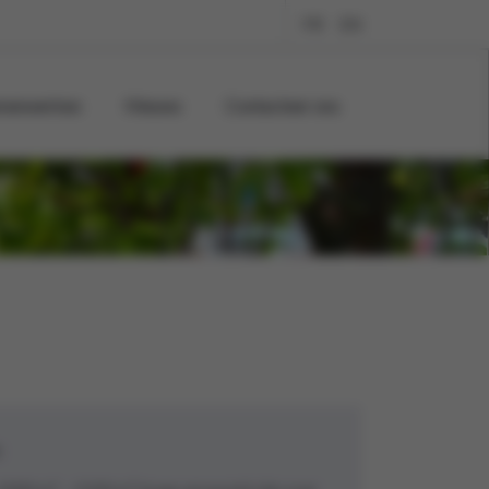
FR
EN
menwerken
Nieuws
Contacteer ons
s