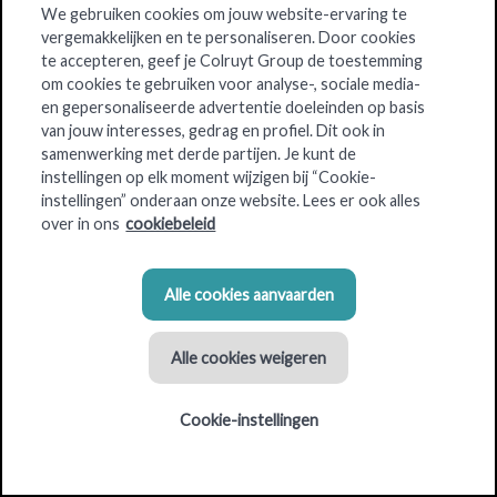
We gebruiken cookies om jouw website-ervaring te
vergemakkelijken en te personaliseren. Door cookies
OKay is de
praktische buurtsupermarkt
waar je snel,
te accepteren, geef je Colruyt Group de toestemming
goedkoop en makkelijk je dagelijkse boodschappen doet op
om cookies te gebruiken voor analyse-, sociale media-
een compacte oppervlakte. En met plezier, want net zoals bij
en gepersonaliseerde advertentie doeleinden op basis
alle merken van Colruyt Group, helpen onze medewerkers je
van jouw interesses, gedrag en profiel. Dit ook in
samenwerking met derde partijen. Je kunt de
graag verder.
instellingen op elk moment wijzigen bij “Cookie-
En omdat we ons op
goed bereikbare
plaatsen
bevinden,
instellingen” onderaan onze website. Lees er ook alles
vermijd je files en lange afstanden. Dankzij onze ruime
over in ons
cookiebeleid
parking vind je snel een parkeerplaats.
Alle cookies aanvaarden
Alle cookies weigeren
Criteria voor de winkellocatie
2
2
Gebouwoppervlakte: 800 m
-1000 m
Cookie-instellingen
Parkeerplaatsen: 54