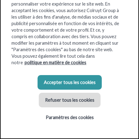
personnaliser votre expérience sur le site web. En
acceptant les cookies, vous autorisez Colruyt Group à
OKay est le
supermarché de proximité pratique
où l’on peut
les utiliser à des fins d'analyse, de médias sociaux et de
faire des courses rapides, faciles et bon marché au quotidien,
publicité personnalisée en fonction de vos intérêts, de
sur une superficie compacte. Et de manière agréable. En effet,
votre comportement et de votre profil. Et ce, y
comme auprès de toutes les marques et enseignes de Colruyt
compris en collaboration avec des tiers. Vous pouvez
modifier les paramètres à tout moment en cliquant sur
Group, nos collaborateurs se font un plaisir de vous aider.
"Paramètres des cookies" au bas de notre site web.
Et comme nous nous trouvons à des
endroits facilement
Vous pouvez également lire tout cela dans
accessibles
notre
politique en matière de cookies
, vous évitez les embouteillages et les longues
distances. Grâce à notre vaste parking, vous trouvez
facilement une place de parking.
Accepter tous les cookies
Refuser tous les cookies
Critères pour l'emplacement des magasins
Paramètres des cookies
Superficie du bâtiment : 800 m² – 1 000 m²
Places de parking : 54