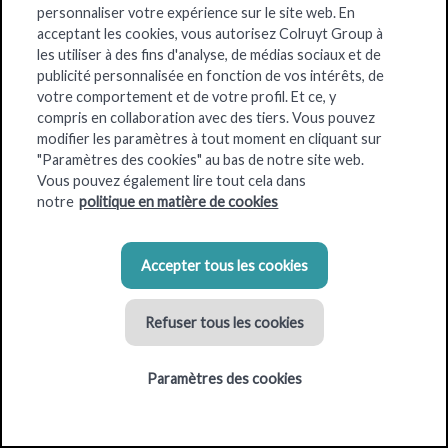
personnaliser votre expérience sur le site web. En
Colruyt Group Real Estate
est une
équipe multidisciplinaire
acceptant les cookies, vous autorisez Colruyt Group à
d’experts
dont l’expérience se transmet depuis plus de 50 ans.
les utiliser à des fins d'analyse, de médias sociaux et de
publicité personnalisée en fonction de vos intérêts, de
Nous répondons ensemble aux
besoins immobiliers de toutes
votre comportement et de votre profil. Et ce, y
les marques et enseignes de Colruyt Group
, notamment
compris en collaboration avec des tiers. Vous pouvez
Colruyt Meilleurs Prix, DreamLand, Dreambaby, Bio-Planet,
modifier les paramètres à tout moment en cliquant sur
OKay, DATS 24, Spar, Bike Republic.
"Paramètres des cookies" au bas de notre site web.
Vous pouvez également lire tout cela dans
Colruyt Group Real Estate part à la recherche de terrains,
notre
politique en matière de cookies
s’occupe de l'obtention des permis et autorisations
nécessaires, et réalise le développement du parc immobilier
du groupe.
Accepter tous les cookies
Refuser tous les cookies
Paramètres des cookies